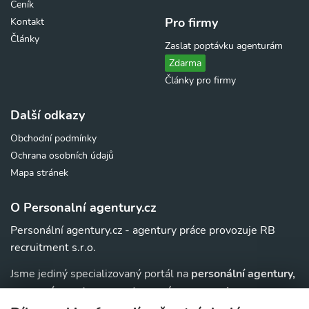
Ceník
Pro firmy
Kontakt
Články
Zaslat poptávku agenturám
Zdarma
Články pro firmy
Další odkazy
Obchodní podmínky
Ochrana osobních údajů
Mapa stránek
O Personalní agentury.cz
Personální agentury.cz - agentury práce provozuje RB
recruitment s.r.o.
Jsme jediný specializovaný portál na
personální agentury,
pracovní agentury, agentury práce a au-pair
agentury v
. Navíc u nás najdete jednoduchý přehled agentur,
ČR