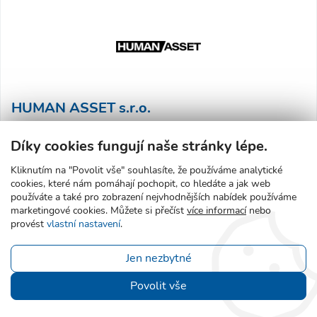
HUMAN ASSET s.r.o.
Plzeň, Plzeň 2-Slovany, Rejskova 219/1
Díky cookies fungují naše stránky lépe.
Poskytujeme služby v oblasti náboru, rozvoje a správy
Kliknutím na "Povolit vše" souhlasíte, že používáme analytické
pracovní síly pro krátkodobé i dlouhodobé potřeby
cookies, které nám pomáhají pochopit, co hledáte a jak web
klientů: personální leasing, recruitment, vyhledávání
používáte a také pro zobrazení nejvhodnějších nabídek používáme
marketingové cookies. Můžete si přečíst
více informací
nebo
talentů a HR poradenství.
provést
vlastní nastavení
.
humanasset.cz
Jen nezbytné
Detail agentury
Povolit vše