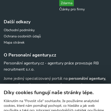
Zdarma
Články pro firmy
Další odkazy
Obchodní podmínky
Ochrana osobních údajů
Mapa stránek
O Personalní agentury.cz
Personální agentury.cz - agentury práce provozuje RB
recruitment s.r.o.
Jsme jediný specializovaný portál na
personální agentury,
pracovní agentury, agentury práce a au-pair
agentury v
. Navíc u nás najdete jednoduchý přehled agentur,
ČR
Díky cookies fungují naše stránky lépe.
které zajišťují nejrůznější
práce v zahraničí
.
Kliknutím na "Povolit vše" souhlasíte, že používáme analytické
cookies, které nám pomáhají pochopit, co hledáte a jak web
používáte a také pro zobrazení nejvhodnějších nabídek používáme