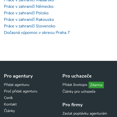
Práce v zahraničí Maďarsko
Práce v zahraničí Německo
Práce v zahraničí Polsko
Práce v zahraničí Rakousko
Práce v zahraničí Slovensko
Dočasná výpomoc v okresu Praha 7
Pro agentury
Pro uchazeče
Přidat agenturu
Přidat životopis
Zdarma
Proč přidat agenturu
Články pro uchazeče
Ceník
Pro firmy
Kontakt
Články
Zaslat poptávku agenturám