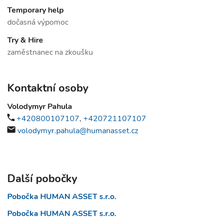
Temporary help
dočasná výpomoc
Try & Hire
zaměstnanec na zkoušku
Kontaktní osoby
Volodymyr Pahula
+420800107107
,
+420721107107
volodymyr.pahula@humanasset.cz
Další pobočky
Pobočka HUMAN ASSET s.r.o.
Pobočka HUMAN ASSET s.r.o.