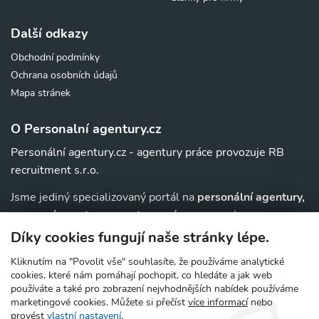
Další odkazy
Obchodní podmínky
Ochrana osobních údajů
Mapa stránek
O Personalní agentury.cz
Personální agentury.cz - agentury práce provozuje RB
recruitment s.r.o.
Jsme jediný specializovaný portál na
personální agentury,
pracovní agentury, agentury práce a au-pair
agentury v
. Navíc u nás najdete jednoduchý přehled agentur,
ČR
Díky cookies fungují naše stránky lépe.
které zajišťují nejrůznější
práce v zahraničí
.
Kliknutím na "Povolit vše" souhlasíte, že používáme analytické
cookies, které nám pomáhají pochopit, co hledáte a jak web
používáte a také pro zobrazení nejvhodnějších nabídek používáme
marketingové cookies. Můžete si přečíst
více informací
nebo
© 2006 - 2026 Personální agentury.cz - prověřené
provést
vlastní nastavení
.