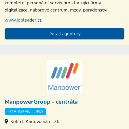
kompletní personální servis pro startující firmy-
digitalizace, náborové centrum, mzdy, poradenství.
www.jobleader.cz
Detail agentury
ManpowerGroup - centrála
TOP AGENTURA
Kolín I, Karlovo nám. 75