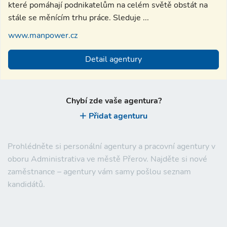
které pomáhají podnikatelům na celém světě obstát na
stále se měnícím trhu práce. Sleduje ...
www.manpower.cz
Detail agentury
Chybí zde vaše agentura?
Přidat agenturu
Prohlédněte si personální agentury a pracovní agentury v
oboru Administrativa ve městě Přerov. Najděte si nové
zaměstnance – agentury vám samy pošlou seznam
kandidátů.