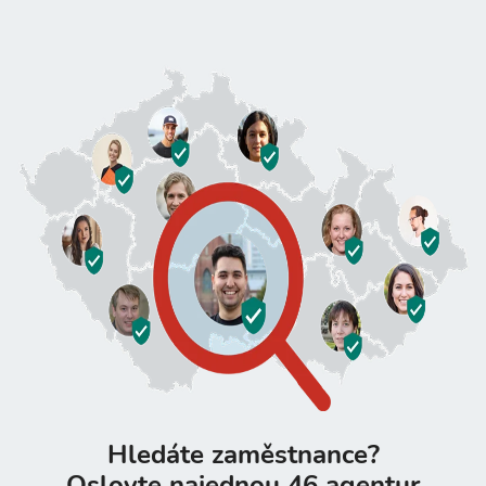
Hledáte zaměstnance?
Oslovte najednou 46 agentur