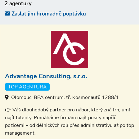
2 agentury
Zaslat jim hromadně poptávku
Advantage Consulting, s.r.o.
TOP AGENTURA
Olomouc, BEA centrum, tř. Kosmonautů 1288/1
👉 Váš dlouhodobý partner pro nábor, který zná trh, umí
najít talenty. Pomáháme firmám najít posily napříč
pozicemi – od dělnických rolí přes administrativu až po top
management.