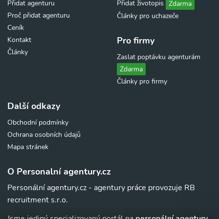
Přidat agenturu
Přidat životopis
Zdarma
Proč přidat agenturu
Články pro uchazeče
Ceník
Pro firmy
Kontakt
Články
Zaslat poptávku agenturám
Zdarma
Články pro firmy
Další odkazy
Obchodní podmínky
Ochrana osobních údajů
Mapa stránek
O Personalní agentury.cz
Personální agentury.cz - agentury práce provozuje RB
recruitment s.r.o.
Jsme jediný specializovaný portál na
personální agentury,