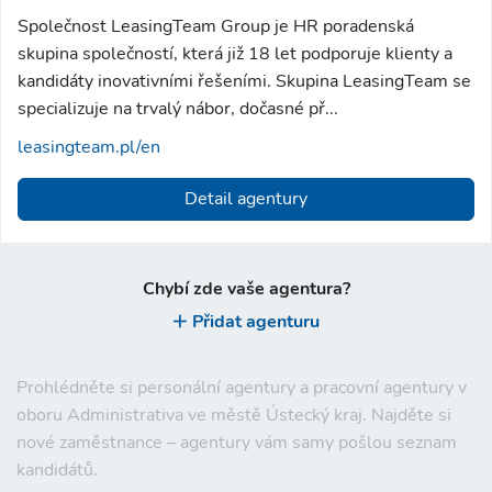
Společnost LeasingTeam Group je HR poradenská
skupina společností, která již 18 let podporuje klienty a
kandidáty inovativními řešeními. Skupina LeasingTeam se
specializuje na trvalý nábor, dočasné př...
leasingteam.pl/en
Detail agentury
Chybí zde vaše agentura?
Přidat agenturu
Prohlédněte si personální agentury a pracovní agentury v
oboru Administrativa ve městě Ústecký kraj. Najděte si
nové zaměstnance – agentury vám samy pošlou seznam
kandidátů.