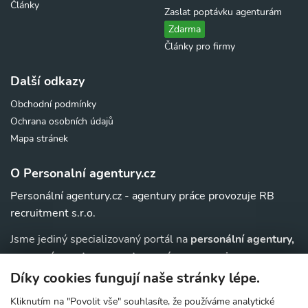
Články
Zaslat poptávku agenturám
Zdarma
Články pro firmy
Další odkazy
Obchodní podmínky
Ochrana osobních údajů
Mapa stránek
O Personalní agentury.cz
Personální agentury.cz - agentury práce provozuje RB
recruitment s.r.o.
Jsme jediný specializovaný portál na
personální agentury,
pracovní agentury, agentury práce a au-pair
agentury v
. Navíc u nás najdete jednoduchý přehled agentur,
ČR
Díky cookies fungují naše stránky lépe.
které zajišťují nejrůznější
práce v zahraničí
.
Kliknutím na "Povolit vše" souhlasíte, že používáme analytické