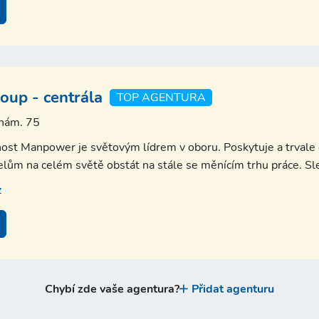
up - centrála
TOP AGENTURA
 nám. 75
ost Manpower je světovým lídrem v oboru. Poskytuje a trvale o
lům na celém světě obstát na stále se měnícím trhu práce. Sled
z
Chybí zde vaše agentura?
Přidat agenturu