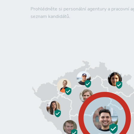
Prohlédněte si personální agentury a pracovní 
seznam kandidátů.