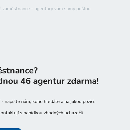
ové zaměstnance – agentury vám samy pošlou
ěstnance?
dnou 46 agentur zdarma!
- napište nám, koho hledáte a na jakou pozici.
ontaktují s nabídkou vhodných uchazečů.