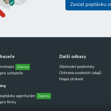
Zaslat poptávku 
chazeče
Další odkazy
životopis
Obchodní podmínky
Zdarma
Ochrana osobních údajů
 pro uchazeče
Mapa stránek
rmy
 poptávku agenturám
Zdarma
pro firmy