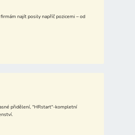
firmám najít posily napříč pozicemi – od
sné přidělení, "HRstart"-kompletní
enství.