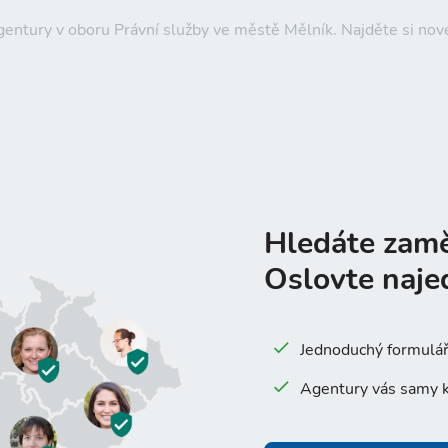
agentury v oboru Právní služby ve městě Mělník. Najděte si n
Hledáte zam
Oslovte naje
Jednoduchý formulář 
Agentury vás samy k