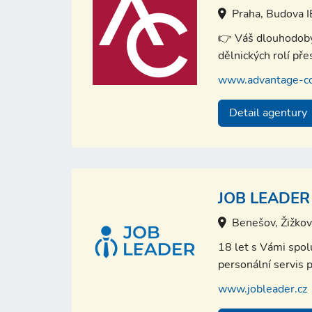
Praha, Budova 
👉 Váš dlouhodobý 
dělnických rolí př
www.advantage-co
Detail agentury
JOB LEADER 
Benešov, Žižko
18 let s Vámi spo
personální servis p
www.jobleader.cz