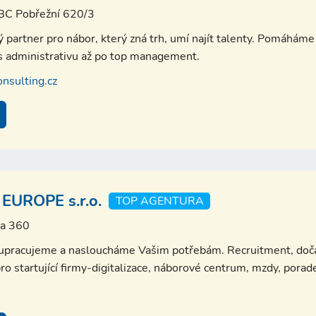
IBC Pobřežní 620/3
partner pro nábor, který zná trh, umí najít talenty. Pomáháme 
es administrativu až po top management.
nsulting.cz
EUROPE s.r.o.
TOP AGENTURA
va 360
lupracujeme a nasloucháme Vašim potřebám. Recruitment, doča
ro startující firmy-digitalizace, náborové centrum, mzdy, porad