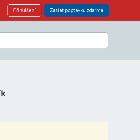
Přihlášení
Zaslat poptávku zdarma
ík