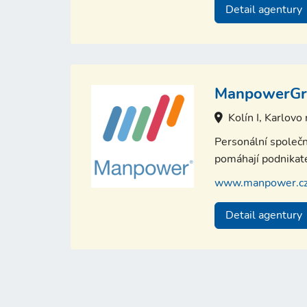
Detail agentury
ManpowerGro
Kolín I, Karlovo
Personální společn
pomáhají podnikate
www.manpower.c
Detail agentury