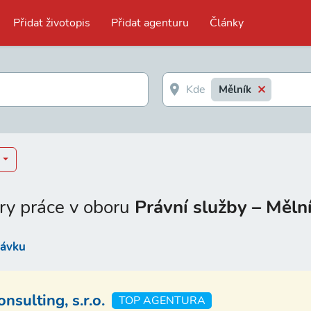
Přidat životopis
Přidat agenturu
Články
Mělník
ry práce v oboru
Právní služby – Měln
távku
sulting, s.r.o.
TOP AGENTURA