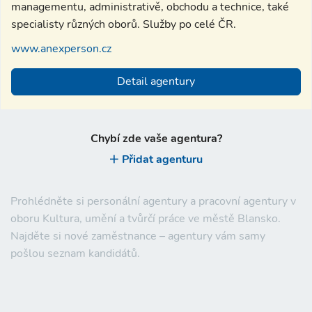
managementu, administrativě, obchodu a technice, také
specialisty různých oborů. Služby po celé ČR.
www.anexperson.cz
Detail agentury
Chybí zde vaše agentura?
Přidat agenturu
Prohlédněte si personální agentury a pracovní agentury v
oboru Kultura, umění a tvůrčí práce ve městě Blansko.
Najděte si nové zaměstnance – agentury vám samy
pošlou seznam kandidátů.