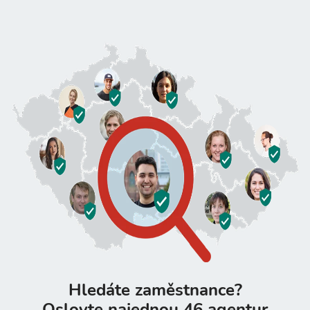
Hledáte zaměstnance?
Oslovte najednou 46 agentur