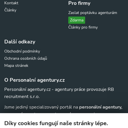
Pro firmy
Kontakt
Články
Zaslat poptávku agenturám
Zdarma
Články pro firmy
Další odkazy
Obchodní podmínky
Ochrana osobních údajů
Mapa stránek
O Personalní agentury.cz
Personální agentury.cz - agentury práce provozuje RB
recruitment s.r.o.
Jsme jediný specializovaný portál na
personální agentury,
pracovní agentury, agentury práce a au-pair
agentury v
. Navíc u nás najdete jednoduchý přehled agentur,
ČR
Díky cookies fungují naše stránky lépe.