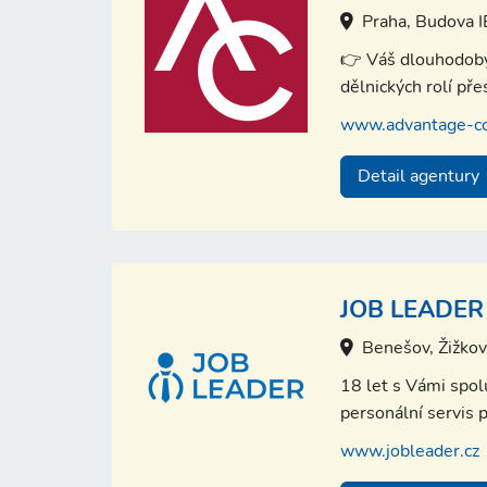
Praha, Budova 
👉 Váš dlouhodobý 
dělnických rolí př
www.advantage-co
Detail agentury
JOB LEADER 
Benešov, Žižko
18 let s Vámi spo
personální servis p
www.jobleader.cz