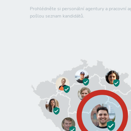
Prohlédněte si personální agentury a pracovní a
pošlou seznam kandidátů.