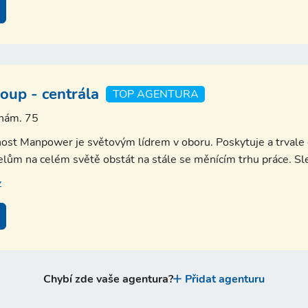
up - centrála
TOP AGENTURA
 nám. 75
ost Manpower je světovým lídrem v oboru. Poskytuje a trvale o
lům na celém světě obstát na stále se měnícím trhu práce. Sled
z
Chybí zde vaše agentura?
Přidat agenturu