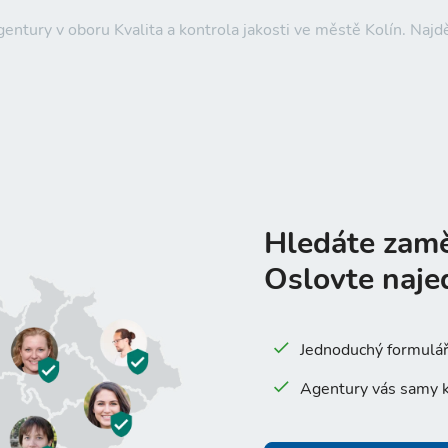
gentury v oboru Kvalita a kontrola jakosti ve městě Kolín. Na
Hledáte zam
Oslovte naje
Jednoduchý formulář 
Agentury vás samy k