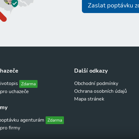
Zaslat poptávku 
chazeče
Další odkazy
životopis
Obchodní podmínky
Zdarma
Ochrana osobních údajů
 pro uchazeče
Mapa stránek
rmy
 poptávku agenturám
Zdarma
pro firmy