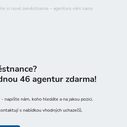
jděte si nové zaměstnance – agentury vám samy
ěstnance?
dnou 46 agentur zdarma!
- napište nám, koho hledáte a na jakou pozici.
ontaktují s nabídkou vhodných uchazečů.