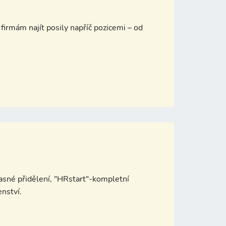
firmám najít posily napříč pozicemi – od
sné přidělení, "HRstart"-kompletní
enství.