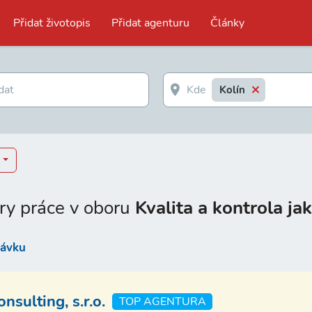
Přidat životopis
Přidat agenturu
Články
Kolín
ry práce v oboru
Kvalita a kontrola jak
távku
sulting, s.r.o.
TOP AGENTURA