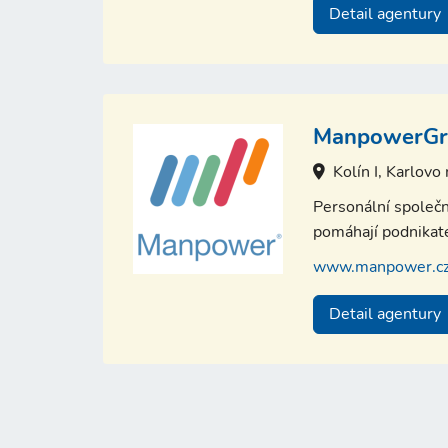
Detail agentury
ManpowerGro
Kolín I, Karlovo
Personální společn
pomáhají podnikate
www.manpower.c
Detail agentury