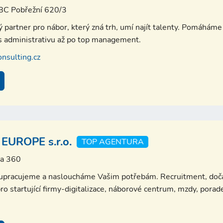
IBC Pobřežní 620/3
partner pro nábor, který zná trh, umí najít talenty. Pomáháme 
es administrativu až po top management.
nsulting.cz
EUROPE s.r.o.
TOP AGENTURA
va 360
lupracujeme a nasloucháme Vašim potřebám. Recruitment, doča
ro startující firmy-digitalizace, náborové centrum, mzdy, porad