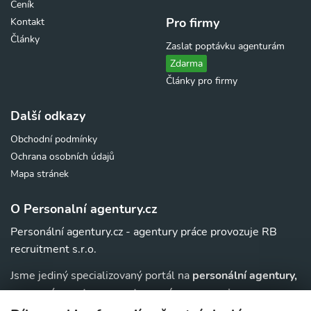
Ceník
Pro firmy
Kontakt
Články
Zaslat poptávku agenturám
Zdarma
Články pro firmy
Další odkazy
Obchodní podmínky
Ochrana osobních údajů
Mapa stránek
O Personalní agentury.cz
Personální agentury.cz - agentury práce provozuje RB
recruitment s.r.o.
Jsme jediný specializovaný portál na
personální agentury,
pracovní agentury, agentury práce a au-pair
agentury v
. Navíc u nás najdete jednoduchý přehled agentur,
ČR