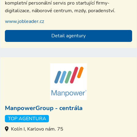
kompletní personální servis pro startující firmy-
digitalizace, náborové centrum, mzdy, poradenství.
www.jobleader.cz
Detail agentury
ManpowerGroup - centrála
TOP AGENTURA
Kolín I, Karlovo nám. 75