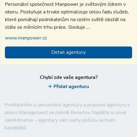
Personální společnost Manpower je světovým lídrem v
oboru. Poskytuje a trvale optimalizuje celou řadu služeb,
které pomáhají podnikatelům na celém světě obstát na
stále se měnícím trhu práce. Sleduje ...
www.manpower.cz
Detail agentury
Chybí zde vaše agentura?
Přidat agenturu
Prohlédněte si personální agentury a pracovní agentury v
oboru Management ve městě Benešov. Najděte si nové
zaměstnance – agentury vám samy pošlou seznam
kandidátů.