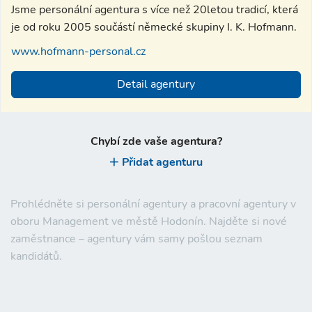
Jsme personální agentura s více než 20letou tradicí, která
je od roku 2005 součástí německé skupiny I. K. Hofmann.
www.hofmann-personal.cz
Detail agentury
Chybí zde vaše agentura?
Přidat agenturu
Prohlédněte si personální agentury a pracovní agentury v
oboru Management ve městě Hodonín. Najděte si nové
zaměstnance – agentury vám samy pošlou seznam
kandidátů.