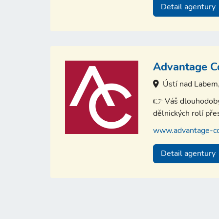
Detail agentury
Advantage Con
Ústí nad Labem
👉 Váš dlouhodobý 
dělnických rolí př
www.advantage-co
Detail agentury