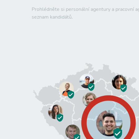
Prohlédněte si personální agentury a pracovní
seznam kandidátů.