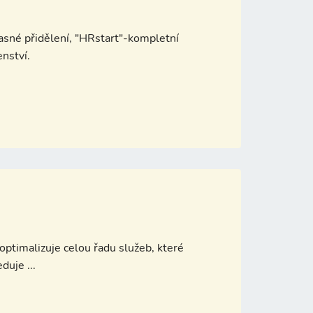
sné přidělení, "HRstart"-kompletní
enství.
ptimalizuje celou řadu služeb, které
uje ...