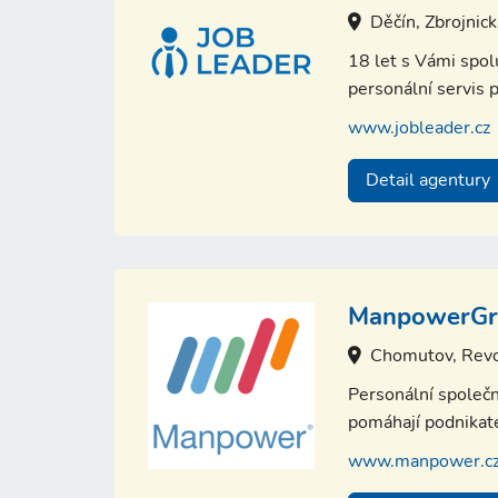
Děčín, Zbrojnic
18 let s Vámi spo
personální servis p
www.jobleader.cz
Detail agentury
ManpowerGro
Chomutov, Revo
Personální společn
pomáhají podnikate
www.manpower.c