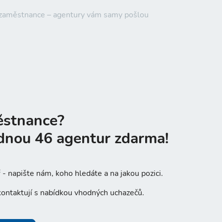
é zaměstnance – agentury vám samy pošlou
ěstnance?
dnou 46 agentur zdarma!
- napište nám, koho hledáte a na jakou pozici.
ontaktují s nabídkou vhodných uchazečů.