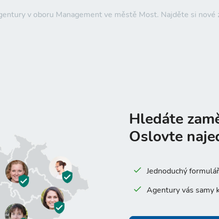
 agentury v oboru Management ve městě Most. Najděte si nov
Hledáte zam
Oslovte naje
Jednoduchý formulář 
Agentury vás samy k