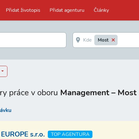
Přidat životopis
Přidat agenturu
Články
Most
ry práce v oboru
Management – Most
távku
EUROPE s.r.o.
TOP AGENTURA