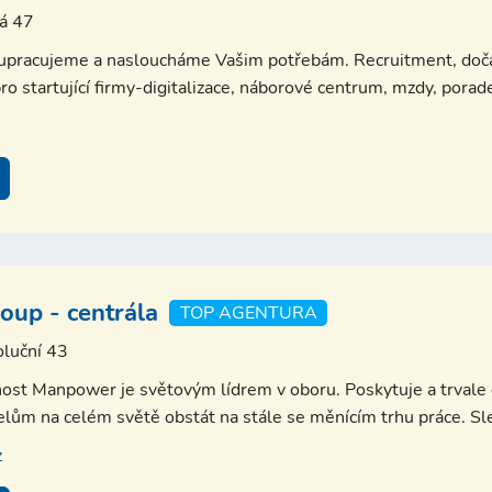
ká 47
lupracujeme a nasloucháme Vašim potřebám. Recruitment, doča
ro startující firmy-digitalizace, náborové centrum, mzdy, porad
up - centrála
TOP AGENTURA
luční 43
ost Manpower je světovým lídrem v oboru. Poskytuje a trvale o
lům na celém světě obstát na stále se měnícím trhu práce. Sled
z