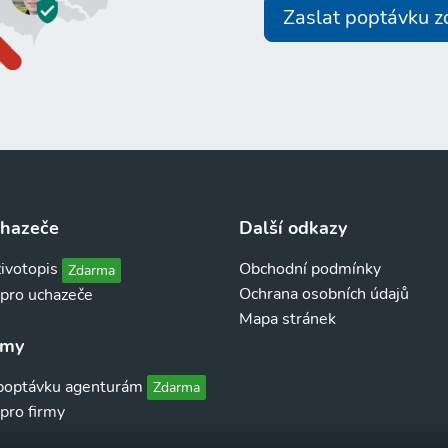
Zaslat poptávku 
chazeče
Další odkazy
životopis
Obchodní podmínky
Zdarma
Ochrana osobních údajů
 pro uchazeče
Mapa stránek
rmy
 poptávku agenturám
Zdarma
pro firmy