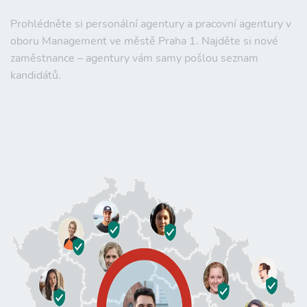
Prohlédněte si personální agentury a pracovní agentury v
oboru Management ve městě Praha 1. Najděte si nové
zaměstnance – agentury vám samy pošlou seznam
kandidátů.