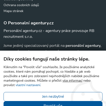
Ochrana osobních údajů
Mapa stránek
O Personalní agentury.cz
Personální agentury.cz - agentury práce provozuje RB
recruitment s.r.o.
Jsme jediný specializovaný portál na
personální agentury,
pracovní agentury, agentury práce a au-pair
agentury v
. Navíc u nás najdete jednoduchý přehled agentur,
ČR
Díky cookies fungují naše stránky lépe.
které zajišťují nejrůznější
práce v zahraničí
.
Kliknutím na "Povolit vše" souhlasíte, že používáme analytické
cookies, které nám pomáhají pochopit, co hledáte a jak web
používáte a také pro zobrazení nejvhodnějších nabídek používáme
marketingové cookies. Můžete si přečíst
více informací
nebo
© 2006 - 2026 Personální agentury.cz - prověřené
provést
vlastní nastavení
.
pracovní agentury a agentury práce
Jen nezbytné
Povolit vše