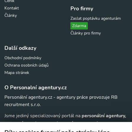
Ceník
Pro firmy
Kontakt
Články
Zaslat poptávku agenturám
Zdarma
Články pro firmy
Další odkazy
Obchodní podmínky
Ochrana osobních údajů
Mapa stránek
O Personalní agentury.cz
Personální agentury.cz - agentury práce provozuje RB
recruitment s.r.o.
Jsme jediný specializovaný portál na
personální agentury,
pracovní agentury, agentury práce a au-pair
agentury v
. Navíc u nás najdete jednoduchý přehled agentur,
ČR