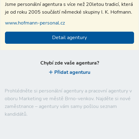
Jsme personální agentura s více než 20letou tradicí, která
je od roku 2005 součástí německé skupiny I. K. Hofmann.
www.hofmann-personal.cz
Detail agentury
Chybí zde vaše agentura?
Přidat agenturu
Prohlédněte si personální agentury a pracovní agentury v
oboru Marketing ve městě Brno-venkov. Najděte si nové
zaměstnance – agentury vám samy pošlou seznam
kandidátů.