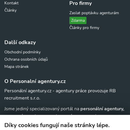
Pro firmy
Kontakt
Články
Zaslat poptávku agenturám
Zdarma
Články pro firmy
Další odkazy
Obchodní podmínky
Ochrana osobních údajů
Mapa stránek
O Personalní agentury.cz
Personální agentury.cz - agentury práce provozuje RB
recruitment s.r.o.
Jsme jediný specializovaný portál na
personální agentury,
pracovní agentury, agentury práce a au-pair
agentury v
. Navíc u nás najdete jednoduchý přehled agentur,
ČR
Díky cookies fungují naše stránky lépe.