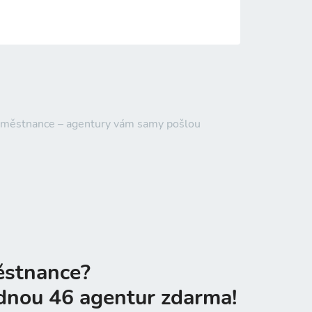
 zaměstnance – agentury vám samy pošlou
ěstnance?
dnou 46 agentur zdarma!