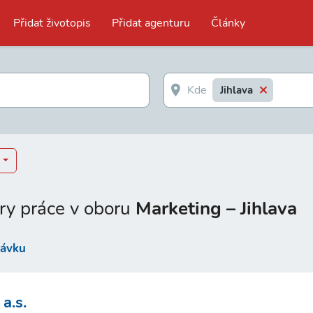
Přidat životopis
Přidat agenturu
Články
Jihlava
ry práce v oboru
Marketing – Jihlava
távku
a.s.