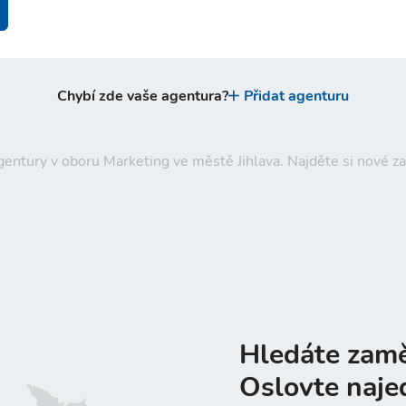
Chybí zde vaše agentura?
Přidat agenturu
agentury v oboru Marketing ve městě Jihlava. Najděte si nové
Hledáte zam
Oslovte naje