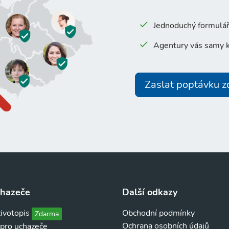
Jednoduchý formulář 
Agentury vás samy k
Zaslat poptávku 
chazeče
Další odkazy
životopis
Obchodní podmínky
Zdarma
Ochrana osobních údajů
 pro uchazeče