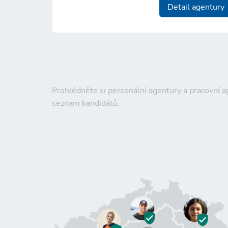
Detail agentury
Prohlédněte si personální agentury a pracovní 
seznam kandidátů.