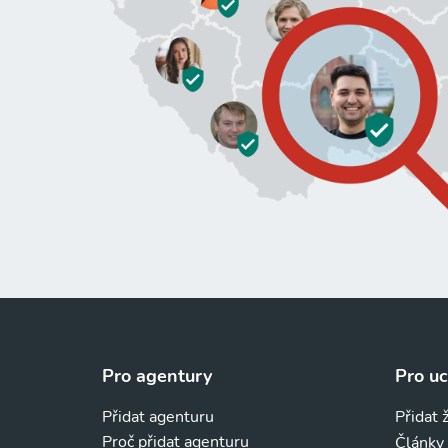
Pro agentury
Pro u
Přidat agenturu
Přidat 
Proč přidat agenturu
Články