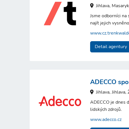
Jihlava, Masary
Jsme odborníci na 
najít jejich vysněn
www.cz.trenkwald
Detail agentury
ADECCO spol.
Jihlava, Jihlav
ADECCO je dnes do
lidských zdrojů.
www.adecco.cz