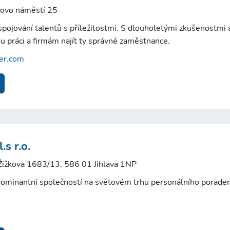
kovo náměstí 25
spojování talentů s příležitostmi. S dlouholetými zkušenostm
ou práci a firmám najít ty správné zaměstnance.
er.com
s r.o.
a, Žižkova 1683/13, 586 01 Jihlava 1NP
minantní společností na světovém trhu personálního poradens