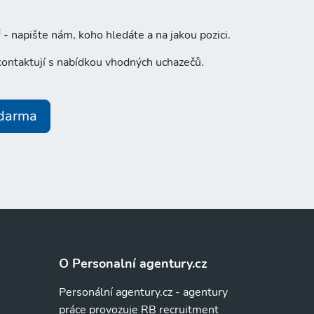
- napište nám, koho hledáte a na jakou pozici.
ontaktují s nabídkou vhodných uchazečů.
zdarma
O Personalní agentury.cz
Personální agentury.cz - agentury
práce provozuje RB recruitment