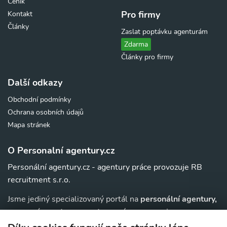
Ceník
Pro firmy
Kontakt
Články
Zaslat poptávku agenturám
Zdarma
Články pro firmy
Další odkazy
Obchodní podmínky
Ochrana osobních údajů
Mapa stránek
O Personalní agentury.cz
Personální agentury.cz - agentury práce provozuje RB
recruitment s.r.o.
Jsme jediný specializovaný portál na
personální agentury,
pracovní agentury, agentury práce a au-pair
agentury v
. Navíc u nás najdete jednoduchý přehled agentur,
ČR