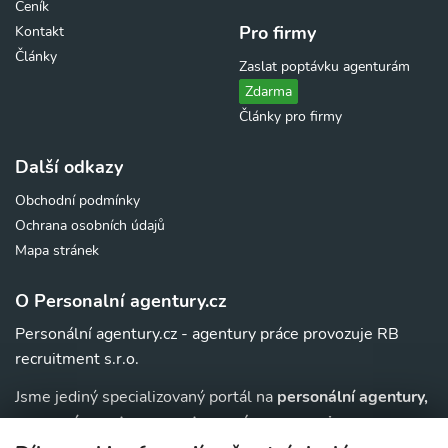
Ceník
Pro firmy
Kontakt
Články
Zaslat poptávku agenturám
Zdarma
Články pro firmy
Další odkazy
Obchodní podmínky
Ochrana osobních údajů
Mapa stránek
O Personalní agentury.cz
Personální agentury.cz - agentury práce provozuje RB
recruitment s.r.o.
Jsme jediný specializovaný portál na
personální agentury,
pracovní agentury, agentury práce a au-pair
agentury v
. Navíc u nás najdete jednoduchý přehled agentur,
ČR