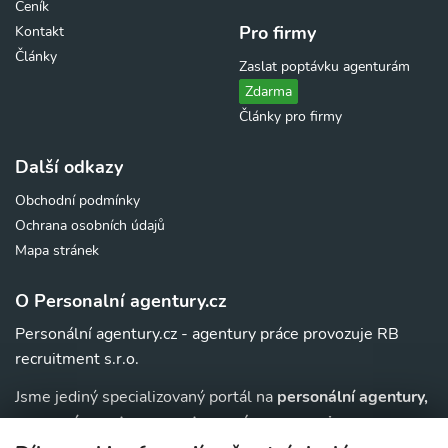
Ceník
Pro firmy
Kontakt
Články
Zaslat poptávku agenturám
Zdarma
Články pro firmy
Další odkazy
Obchodní podmínky
Ochrana osobních údajů
Mapa stránek
O Personalní agentury.cz
Personální agentury.cz - agentury práce provozuje RB
recruitment s.r.o.
Jsme jediný specializovaný portál na
personální agentury,
pracovní agentury, agentury práce a au-pair
agentury v
. Navíc u nás najdete jednoduchý přehled agentur,
ČR