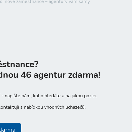
e si nové zaměstnance – agentury vám samy
ěstnance?
dnou 46 agentur zdarma!
- napište nám, koho hledáte a na jakou pozici.
ontaktují s nabídkou vhodných uchazečů.
zdarma