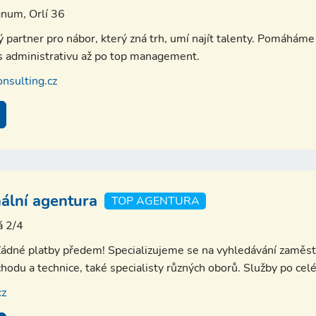
num, Orlí 36
partner pro nábor, který zná trh, umí najít talenty. Pomáháme 
es administrativu až po top management.
nsulting.cz
ální agentura
TOP AGENTURA
á 2/4
. Žádné platby předem! Specializujeme se na vyhledávání zamě
chodu a technice, také specialisty různých oborů. Služby po cel
cz