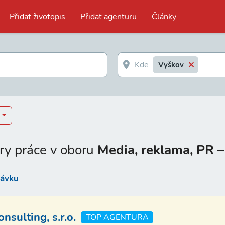
Přidat životopis
Přidat agenturu
Články
Vyškov
ry práce v oboru
Media, reklama, PR 
távku
sulting, s.r.o.
TOP AGENTURA