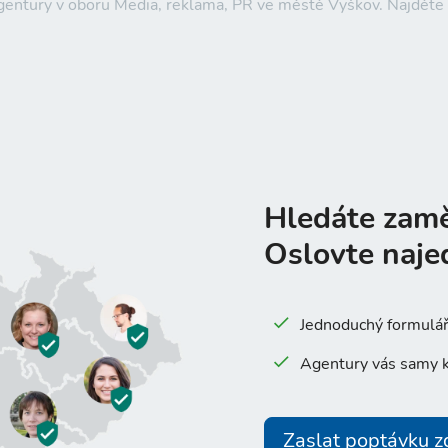
 agentury v oboru Media, reklama, PR ve městě Vyškov. Najdět
Hledáte zam
Oslovte naje
Jednoduchý formulář 
Agentury vás samy k
Zaslat poptávku 