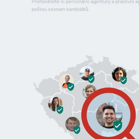
Prohlédněte si personální agentury a pracovní
pošlou seznam kandidátů.