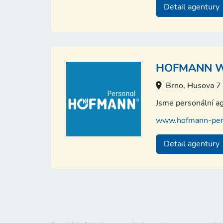
Detail agentury
HOFMANN WI
Brno, Husova 7
Jsme personální ag
www.hofmann-pers
Detail agentury