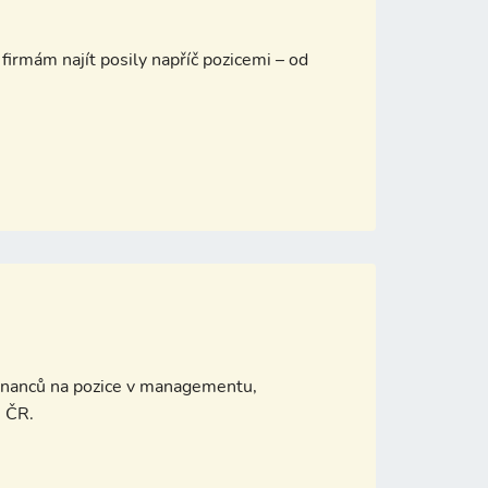
firmám najít posily napříč pozicemi – od
stnanců na pozice v managementu,
é ČR.