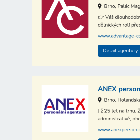
Brno, Palác Mag
👉 Váš dlouhodobý 
dělnických rolí př
www.advantage-co
Detail agentury
ANEX person
Brno, Holandsk
Již 25 let na trhu
administrativě, ob
www.anexperson.