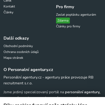
Ceník
Pro firmy
Kontakt
Články
Zaslat poptávku agenturám
Zdarma
Články pro firmy
Další odkazy
Obchodní podmínky
Ochrana osobních údajů
Mapa stránek
O Personalní agentury.cz
Personální agentury.cz - agentury práce provozuje RB
recruitment s.r.o.
Jsme jediný specializovaný portál na
personální agentury,
pracovní agentury, agentury práce a au-pair
agentury v
. Navíc u nás najdete jednoduchý přehled agentur,
ČR