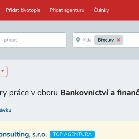
Přidat životopis
Přidat agenturu
Články
Břeclav
ry práce v oboru
Bankovnictví a finanč
távku
sulting, s.r.o.
TOP AGENTURA