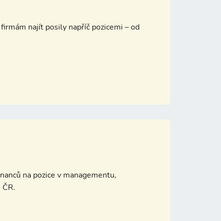
firmám najít posily napříč pozicemi – od
stnanců na pozice v managementu,
é ČR.