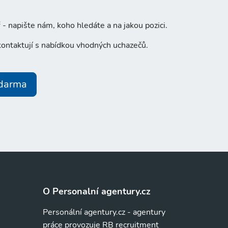
- napište nám, koho hledáte a na jakou pozici.
ontaktují s nabídkou vhodných uchazečů.
zdarma
O Personalní agentury.cz
Personální agentury.cz - agentury
práce provozuje RB recruitment