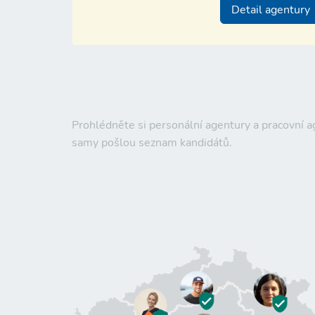
Detail agentury
Prohlédněte si personální agentury a pracovní a
samy pošlou seznam kandidátů.