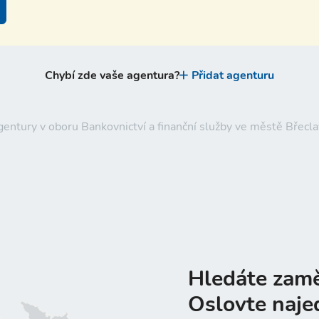
Chybí zde vaše agentura?
Přidat agenturu
gentury v oboru Bankovnictví a finanční služby ve městě Břecl
Hledáte zam
Oslovte naje