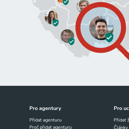
Pro agentury
Pro u
Přidat agenturu
Přidat 
Proč přidat agenturu
Články