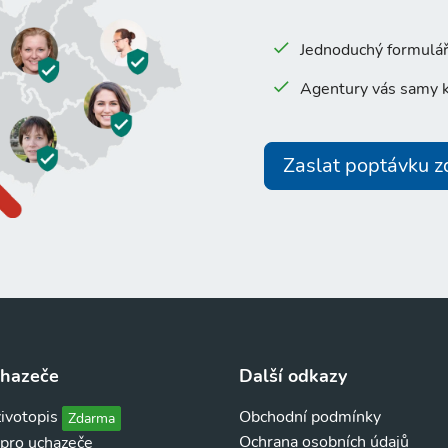
Jednoduchý formulář 
Agentury vás samy k
Zaslat poptávku 
chazeče
Další odkazy
životopis
Obchodní podmínky
Zdarma
Ochrana osobních údajů
 pro uchazeče