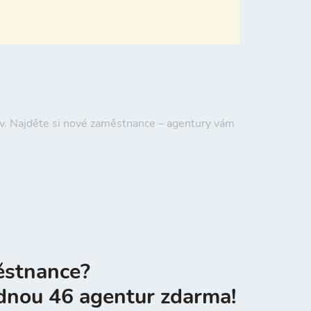
av. Najděte si nové zaměstnance – agentury vám
ěstnance?
dnou 46 agentur zdarma!