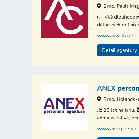
Brno, Palác Mag
👉 Váš dlouhodobý 
dělnických rolí př
www.advantage-co
Detail agentury
ANEX person
Brno, Holandsk
Již 25 let na trhu
administrativě, ob
www.anexperson.