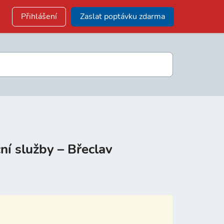
Přihlášení
Zaslat poptávku zdarma
ní služby – Břeclav