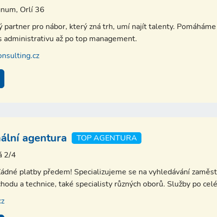
num, Orlí 36
partner pro nábor, který zná trh, umí najít talenty. Pomáháme 
es administrativu až po top management.
nsulting.cz
ální agentura
TOP AGENTURA
á 2/4
. Žádné platby předem! Specializujeme se na vyhledávání zamě
chodu a technice, také specialisty různých oborů. Služby po cel
cz