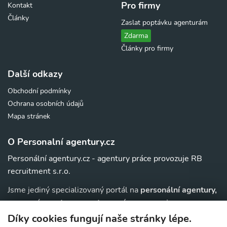
Pro firmy
Kontakt
Články
Zaslat poptávku agenturám
Zdarma
Články pro firmy
Další odkazy
Obchodní podmínky
Ochrana osobních údajů
Mapa stránek
O Personalní agentury.cz
Personální agentury.cz - agentury práce provozuje RB
recruitment s.r.o.
Jsme jediný specializovaný portál na
personální agentury,
pracovní agentury, agentury práce a au-pair
agentury v
. Navíc u nás najdete jednoduchý přehled agentur,
ČR
Díky cookies fungují naše stránky lépe.