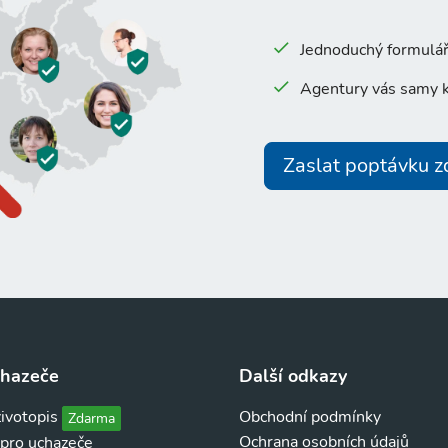
Jednoduchý formulář 
Agentury vás samy k
Zaslat poptávku 
chazeče
Další odkazy
životopis
Obchodní podmínky
Zdarma
Ochrana osobních údajů
 pro uchazeče