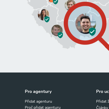
Pro agentury
Pro u
Přidat agenturu
Přidat 
Proč přidat agenturu
Články