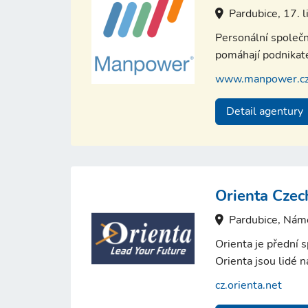
Pardubice, 17. 
Personální společn
pomáhají podnikate
www.manpower.c
Detail agentury
Orienta Czech
Pardubice, Nám
Orienta je přední s
Orienta jsou lidé 
cz.orienta.net