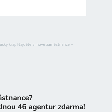
ický kraj. Najděte si nové zaměstnance –
ěstnance?
dnou 46 agentur zdarma!