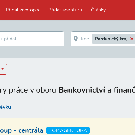
Přidat životopis
Přidat agenturu
Články
Pardubický kraj
ry práce v oboru
Bankovnictví a finanč
távku
up - centrála
TOP AGENTURA