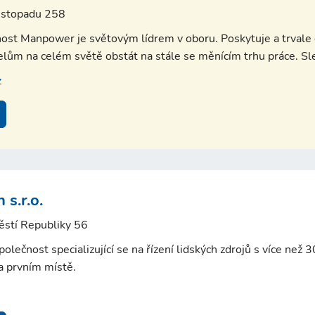
listopadu 258
ost Manpower je světovým lídrem v oboru. Poskytuje a trvale o
lům na celém světě obstát na stále se měnícím trhu práce. Sled
z
 s.r.o.
ěstí Republiky 56
polečnost specializující se na řízení lidských zdrojů s více než 
na prvním místě.