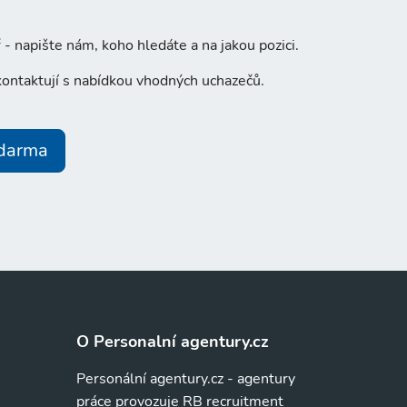
- napište nám, koho hledáte a na jakou pozici.
ontaktují s nabídkou vhodných uchazečů.
zdarma
O Personalní agentury.cz
Personální agentury.cz - agentury
práce provozuje RB recruitment