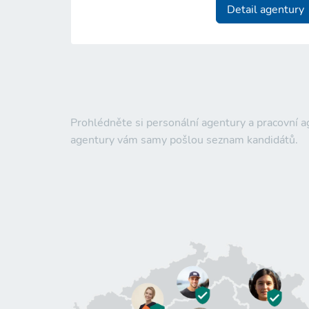
Detail agentury
Prohlédněte si personální agentury a pracovní a
agentury vám samy pošlou seznam kandidátů.