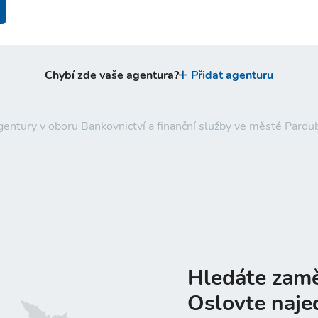
Chybí zde vaše agentura?
Přidat agenturu
gentury v oboru Bankovnictví a finanční služby ve městě Pardub
Hledáte zam
Oslovte naje