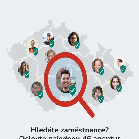
Hledáte zaměstnance?
Oslovte najednou 46 agentur