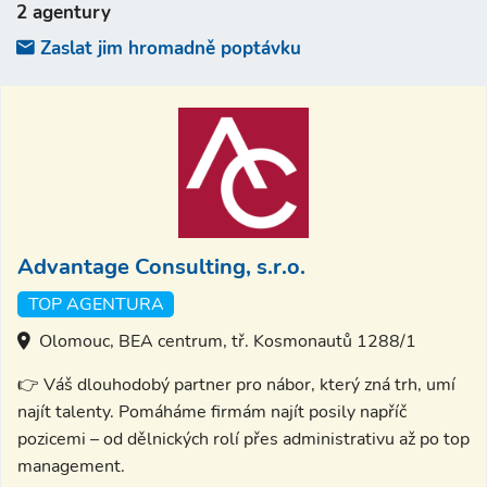
2 agentury
Zaslat jim hromadně poptávku
Advantage Consulting, s.r.o.
TOP AGENTURA
Olomouc, BEA centrum, tř. Kosmonautů 1288/1
👉 Váš dlouhodobý partner pro nábor, který zná trh, umí
najít talenty. Pomáháme firmám najít posily napříč
pozicemi – od dělnických rolí přes administrativu až po top
management.