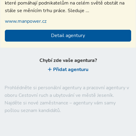
které pomáhají podnikatelům na celém světě obstát na
stále se měnícím trhu práce. Sleduje ...
www.manpower.cz
Detail agentury
Chybí zde vaše agentura?
Přidat agenturu
Prohlédněte si personální agentury a pracovní agentury v
oboru Cestovní ruch a ubytování ve městě Jeseník.
Najděte si nové zaměstnance – agentury vám samy
pošlou seznam kandidátů.