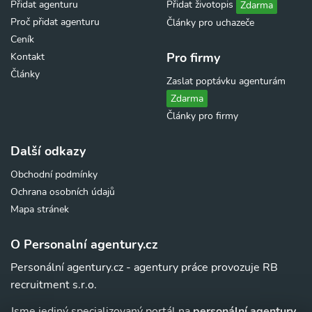
Přidat agenturu
Přidat životopis
Zdarma
Proč přidat agenturu
Články pro uchazeče
Ceník
Pro firmy
Kontakt
Články
Zaslat poptávku agenturám
Zdarma
Články pro firmy
Další odkazy
Obchodní podmínky
Ochrana osobních údajů
Mapa stránek
O Personalní agentury.cz
Personální agentury.cz - agentury práce provozuje RB
recruitment s.r.o.
Jsme jediný specializovaný portál na
personální agentury,