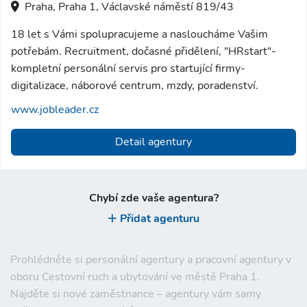
Praha, Praha 1, Václavské náměstí 819/43
18 let s Vámi spolupracujeme a nasloucháme Vašim
potřebám. Recruitment, dočasné přidělení, "HRstart"-
kompletní personální servis pro startující firmy-
digitalizace, náborové centrum, mzdy, poradenství.
www.jobleader.cz
Detail agentury
Chybí zde vaše agentura?
Přidat agenturu
Prohlédněte si personální agentury a pracovní agentury v
oboru Cestovní ruch a ubytování ve městě Praha 1.
Najděte si nové zaměstnance – agentury vám samy