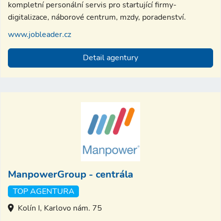
kompletní personální servis pro startující firmy-
digitalizace, náborové centrum, mzdy, poradenství.
www.jobleader.cz
Detail agentury
ManpowerGroup - centrála
TOP AGENTURA
Kolín I, Karlovo nám. 75