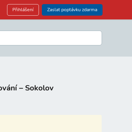
Přihlášení
Zaslat poptávku zdarma
ování – Sokolov