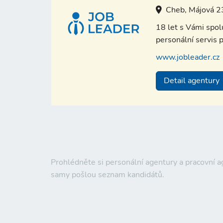
Cheb, Májová 2
18 let s Vámi spo
personální servis p
www.jobleader.cz
Detail agentury
Prohlédněte si personální agentury a pracovní 
samy pošlou seznam kandidátů.