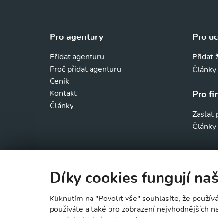
Pro agentury
Pro u
Přidat agenturu
Přidat 
Proč přidat agenturu
Články
Ceník
Kontakt
Pro fi
Články
Zaslat
Články 
Díky cookies fungují naš
Kliknutím na "Povolit vše" souhlasíte, že použí
používáte a také pro zobrazení nejvhodnějších 