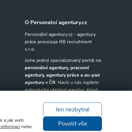
O Personalní agentury.cz
Personální agentury.cz - agentury
práce provozuje RB recruitment
s.r.o.
Jsme jediný specializovaný portál na
personální agentury, pracovní
agentury, agentury práce a au-pair
agentury v ČR
. Navíc u nás najdete
jednoduchý přehled agentur, které
zajišťují nejrůznější
práce v
zahraničí
.
Jen nezbytné
te a jak web
Povolit vše
 informací
nebo