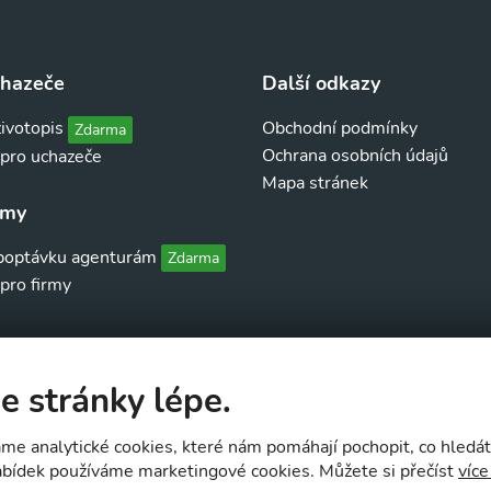
chazeče
Další odkazy
životopis
Obchodní podmínky
Zdarma
Ochrana osobních údajů
 pro uchazeče
Mapa stránek
rmy
 poptávku agenturám
Zdarma
pro firmy
e stránky lépe.
váme analytické cookies, které nám pomáhají pochopit, co hledá
nabídek používáme marketingové cookies. Můžete si přečíst
více