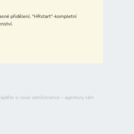
sné přidělení, "HRstart"-kompletní
enství.
 Najděte si nové zaměstnance – agentury vám