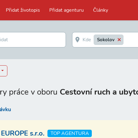
Přidat životopis
Přidat agenturu
Články
Sokolov
ry práce v oboru
Cestovní ruch a ubyt
távku
EUROPE s.r.o.
TOP AGENTURA