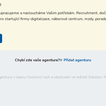
3
lupracujeme a nasloucháme Vašim potřebám. Recruitment, doča
ro startující firmy-digitalizace, náborové centrum, mzdy, porad
Chybí zde vaše agentura?
Přidat agenturu
agentury v oboru Cestovní ruch a ubytování ve městě Sokolov.