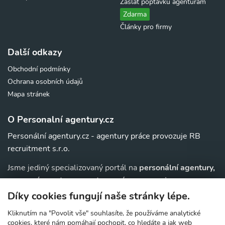
Zaslat poptávku agenturám
Zdarma
Články pro firmy
Další odkazy
Obchodní podmínky
Ochrana osobních údajů
Mapa stránek
O Personalní agentury.cz
Personální agentury.cz - agentury práce provozuje RB
recruitment s.r.o.
Jsme jediný specializovaný portál na
personální agentury,
pracovní agentury, agentury práce a au-pair
agentury v
. Navíc u nás najdete jednoduchý přehled agentur,
ČR
Díky cookies fungují naše stránky lépe.
které zajišťují nejrůznější
práce v zahraničí
.
Kliknutím na "Povolit vše" souhlasíte, že používáme analytické
cookies, které nám pomáhají pochopit, co hledáte a jak web