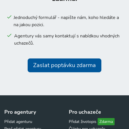
Jednoduchý formulář - napište nám, koho hledáte a
na jakou pozici.
Agentury vás samy kontaktují s nabídkou vhodných
uchazečů.
Zaslat poptávku zdarma
Pro agentury
Pro uchazeče
Přidat agenturu
Přidat životopis
Zdarma
Proč přidat agenturu
Články pro uchazeče