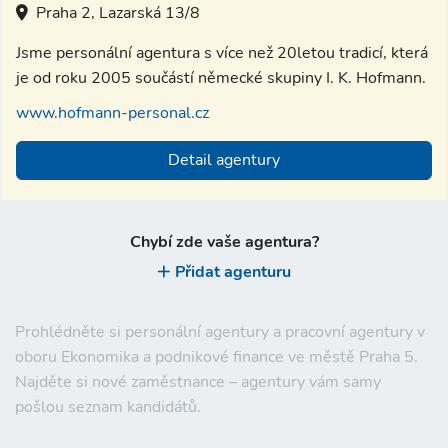
Praha 2, Lazarská 13/8
Jsme personální agentura s více než 20letou tradicí, která
je od roku 2005 součástí německé skupiny I. K. Hofmann.
www.hofmann-personal.cz
Detail agentury
Chybí zde vaše agentura?
Přidat agenturu
Prohlédněte si personální agentury a pracovní agentury v
oboru Ekonomika a podnikové finance ve městě Praha 5.
Najděte si nové zaměstnance – agentury vám samy
pošlou seznam kandidátů.