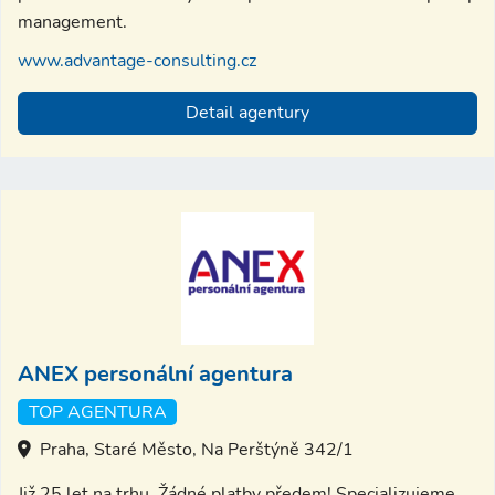
management.
www.advantage-consulting.cz
Detail agentury
ANEX personální agentura
TOP AGENTURA
Praha, Staré Město, Na Perštýně 342/1
Již 25 let na trhu. Žádné platby předem! Specializujeme