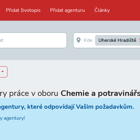
Přidat životopis
Přidat agenturu
Články
Uherské Hradiště
ry práce v oboru
Chemie a potravinářs
agentury, které odpovídají Vašim požadavkům.
y agentury!