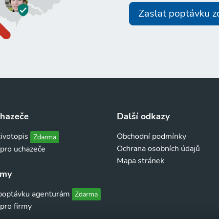
Zaslat poptávku 
chazeče
Další odkazy
životopis
Obchodní podmínky
Zdarma
Ochrana osobních údajů
 pro uchazeče
Mapa stránek
rmy
 poptávku agenturám
Zdarma
pro firmy