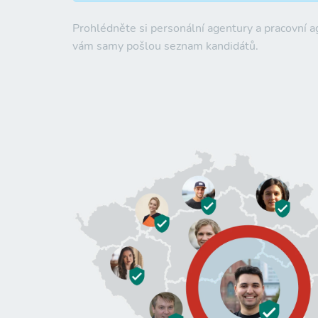
Prohlédněte si personální agentury a pracovní 
vám samy pošlou seznam kandidátů.