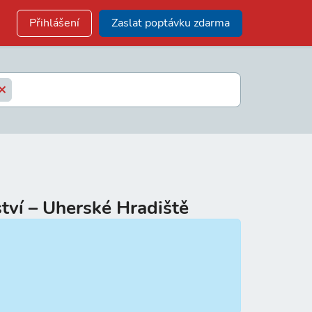
Přihlášení
Zaslat poptávku zdarma
tví – Uherské Hradiště