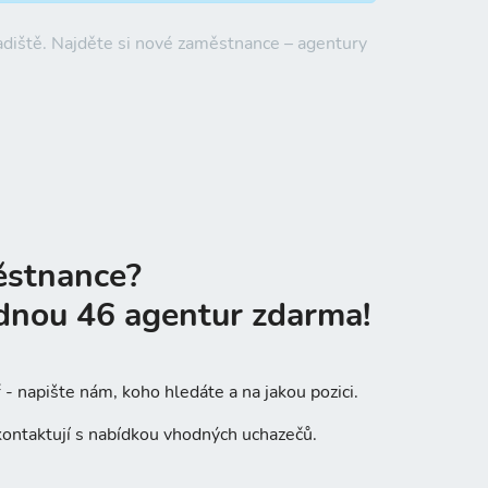
adiště. Najděte si nové zaměstnance – agentury
ěstnance?
dnou 46 agentur zdarma!
- napište nám, koho hledáte a na jakou pozici.
ontaktují s nabídkou vhodných uchazečů.