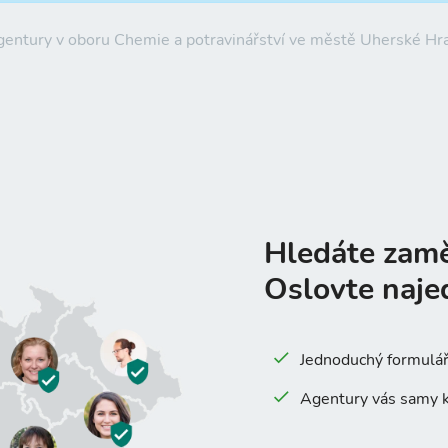
agentury v oboru Chemie a potravinářství ve městě Uherské Hr
Hledáte zam
Oslovte naje
Jednoduchý formulář 
Agentury vás samy k