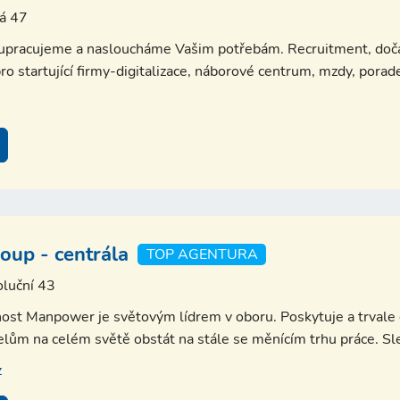
ká 47
lupracujeme a nasloucháme Vašim potřebám. Recruitment, doča
ro startující firmy-digitalizace, náborové centrum, mzdy, porad
up - centrála
TOP AGENTURA
luční 43
ost Manpower je světovým lídrem v oboru. Poskytuje a trvale o
lům na celém světě obstát na stále se měnícím trhu práce. Sled
z