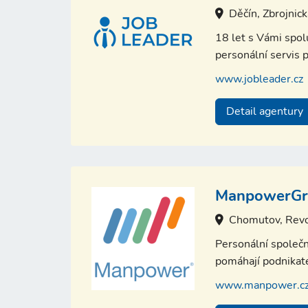
Děčín, Zbrojnic
18 let s Vámi spo
personální servis p
www.jobleader.cz
Detail agentury
ManpowerGro
Chomutov, Revo
Personální společn
pomáhají podnikate
www.manpower.c