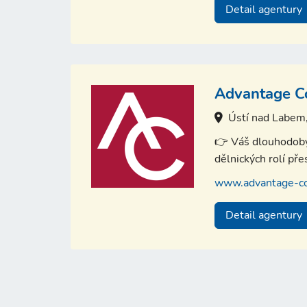
Detail agentury
Advantage Con
Ústí nad Labem
👉 Váš dlouhodobý 
dělnických rolí př
www.advantage-co
Detail agentury