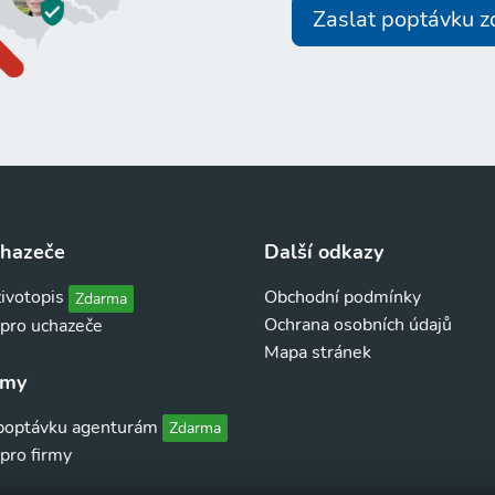
Zaslat poptávku 
chazeče
Další odkazy
životopis
Obchodní podmínky
Zdarma
Ochrana osobních údajů
 pro uchazeče
Mapa stránek
rmy
 poptávku agenturám
Zdarma
pro firmy