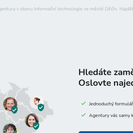
agentury v oboru Informační technologie ve městě Děčín. Najd
Hledáte zam
Oslovte naje
Jednoduchý formulář 
Agentury vás samy k