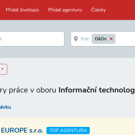
Přidat životopis
Přidat agenturu
Články
Děčín
ry práce v oboru
Informační technolog
távku
EUROPE s.r.o.
TOP AGENTURA