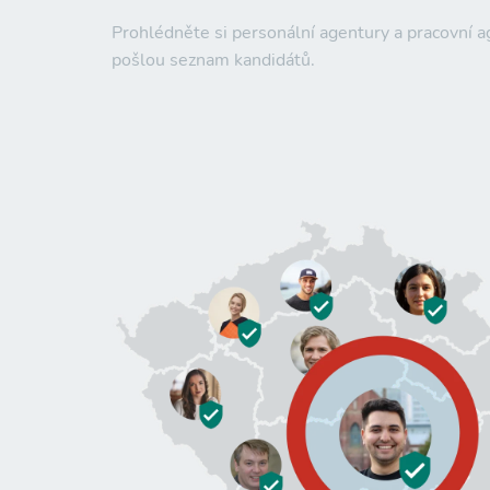
Prohlédněte si personální agentury a pracovní 
pošlou seznam kandidátů.