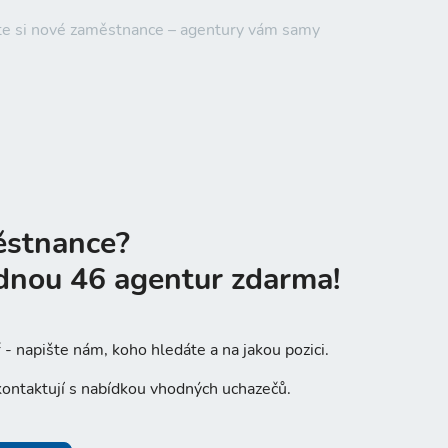
ěte si nové zaměstnance – agentury vám samy
ěstnance?
dnou 46 agentur zdarma!
- napište nám, koho hledáte a na jakou pozici.
ontaktují s nabídkou vhodných uchazečů.