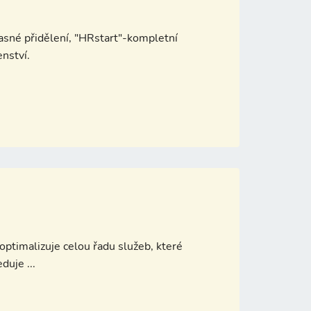
sné přidělení, "HRstart"-kompletní
enství.
ptimalizuje celou řadu služeb, které
uje ...