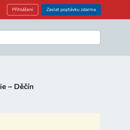
Přihlášení
Zaslat poptávku zdarma
ie – Děčín