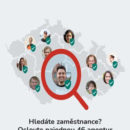
Hledáte zaměstnance?
Oslovte najednou 46 agentur