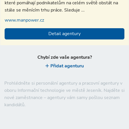
které pomáhají podnikatelům na celém světě obstát na
stále se měnícím trhu práce. Sleduje ...
www.manpower.cz
Detail agentury
Chybí zde vaše agentura?
Přidat agenturu
Prohlédněte si personální agentury a pracovní agentury v
oboru Informační technologie ve městě Jeseník. Najděte si
nové zaměstnance – agentury vám samy pošlou seznam
kandidátů.