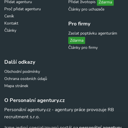
Přidat agenturu
Přidat životopis
Zdarma
Proč přidat agenturu
Články pro uchazeče
Ceník
Pro firmy
Kontakt
Články
Zaslat poptávku agenturám
Zdarma
Články pro firmy
Další odkazy
Obchodní podmínky
Ochrana osobních údajů
Mapa stránek
O Personalní agentury.cz
Personální agentury.cz - agentury práce provozuje RB
recruitment s.r.o.
Jsme jediný specializovaný portál na
personální agentury,