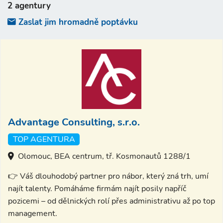
2 agentury
Zaslat jim hromadně poptávku
Advantage Consulting, s.r.o.
TOP AGENTURA
Olomouc, BEA centrum, tř. Kosmonautů 1288/1
👉 Váš dlouhodobý partner pro nábor, který zná trh, umí
najít talenty. Pomáháme firmám najít posily napříč
pozicemi – od dělnických rolí přes administrativu až po top
management.