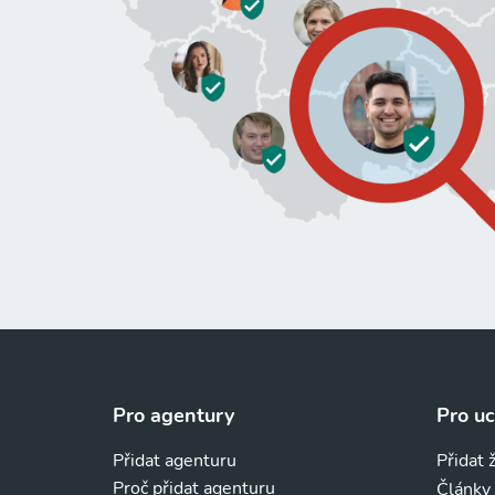
Pro agentury
Pro u
Přidat agenturu
Přidat 
Proč přidat agenturu
Články