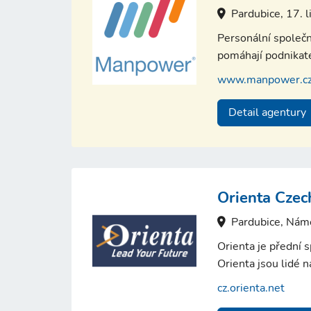
Pardubice, 17. 
Personální společn
pomáhají podnikate
www.manpower.c
Detail agentury
Orienta Czech
Pardubice, Nám
Orienta je přední s
Orienta jsou lidé 
cz.orienta.net