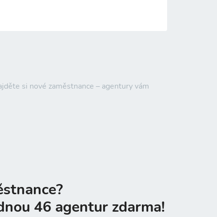
Najděte si nové zaměstnance – agentury vám
ěstnance?
dnou 46 agentur zdarma!