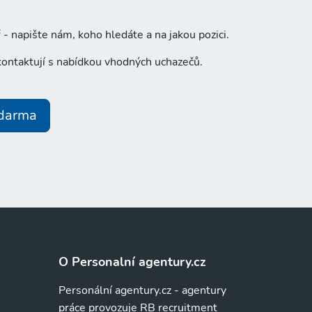
- napište nám, koho hledáte a na jakou pozici.
ontaktují s nabídkou vhodných uchazečů.
zdarma
O Personalní agentury.cz
Personální agentury.cz - agentury
práce provozuje RB recruitment