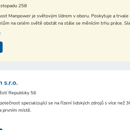
listopadu 258
ost Manpower je světovým lídrem v oboru. Poskytuje a trvale o
lům na celém světě obstát na stále se měnícím trhu práce. Sled
z
 s.r.o.
ěstí Republiky 56
polečnost specializující se na řízení lidských zdrojů s více než 
na prvním místě.