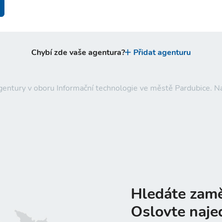
Chybí zde vaše agentura?
Přidat agenturu
agentury v oboru Informační technologie ve městě Pardubice. 
Hledáte zam
Oslovte naje