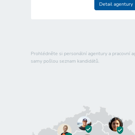
Detail agentury
Prohlédněte si personální agentury a pracovní 
samy pošlou seznam kandidátů.