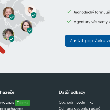
Jednoduchý formulář 
Agentury vás samy k
Zaslat poptávku 
chazeče
Další odkazy
životopis
Obchodní podmínky
Zdarma
Ochrana osobních údajů
 pro uchazeče