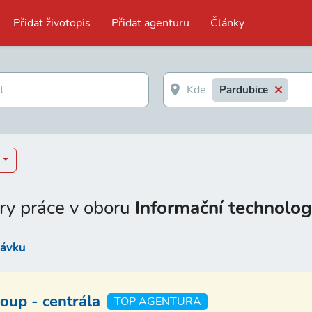
Přidat životopis
Přidat agenturu
Články
Pardubice
ry práce v oboru
Informační technolog
távku
up - centrála
TOP AGENTURA