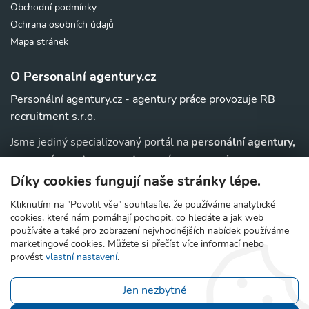
Obchodní podmínky
Ochrana osobních údajů
Mapa stránek
O Personalní agentury.cz
Personální agentury.cz - agentury práce provozuje RB
recruitment s.r.o.
Jsme jediný specializovaný portál na
personální agentury,
pracovní agentury, agentury práce a au-pair
agentury v
. Navíc u nás najdete jednoduchý přehled agentur,
ČR
Díky cookies fungují naše stránky lépe.
které zajišťují nejrůznější
práce v zahraničí
.
Kliknutím na "Povolit vše" souhlasíte, že používáme analytické
cookies, které nám pomáhají pochopit, co hledáte a jak web
používáte a také pro zobrazení nejvhodnějších nabídek používáme
marketingové cookies. Můžete si přečíst
více informací
nebo
© 2006 - 2026 Personální agentury.cz - prověřené
provést
vlastní nastavení
.
pracovní agentury a agentury práce
Jen nezbytné