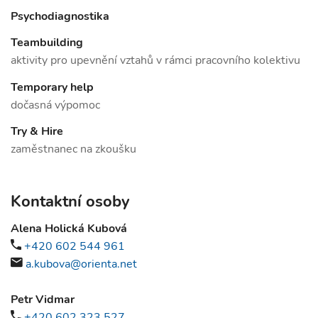
Psychodiagnostika
Teambuilding
aktivity pro upevnění vztahů v rámci pracovního kolektivu
Temporary help
dočasná výpomoc
Try & Hire
zaměstnanec na zkoušku
Kontaktní osoby
Alena Holická Kubová
+420 602 544 961
a.kubova@orienta.net
Petr Vidmar
+420 602 323 527