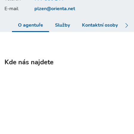
E-mail
plzen@
orienta.net
O agentuře
Služby
Kontaktní osoby
V
Kde nás najdete