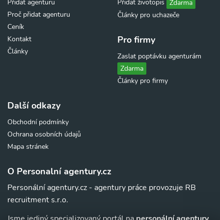
Přidat agenturu
Přidat životopis
Zdarma
Proč přidat agenturu
Články pro uchazeče
Ceník
Pro firmy
Kontakt
Články
Zaslat poptávku agenturám
Zdarma
Články pro firmy
Další odkazy
Obchodní podmínky
Ochrana osobních údajů
Mapa stránek
O Personalní agentury.cz
Personální agentury.cz - agentury práce provozuje RB
recruitment s.r.o.
Jsme jediný specializovaný portál na
personální agentury,