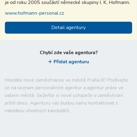
je od roku 2005 součástí německé skupiny I. K. Hofmann.
www.hofmann-personal.cz
Detail agentury
Chybí zde vaše agentura?
Přidat agenturu
Hledáte nové zaměstnance ve městě
Praha 8
? Podívejte
se na seznam personálních agentur a agentur práce ve
vašem městě. Sežeňte si nové uchazeče o zaměstnání
ještě dnes. Agentury vás budou samy kontaktovat s
nabídkou vhodných kandidátů.