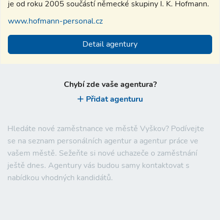
je od roku 2005 součástí německé skupiny I. K. Hofmann.
www.hofmann-personal.cz
Detail agentury
Chybí zde vaše agentura?
Přidat agenturu
Hledáte nové zaměstnance ve městě
Vyškov
? Podívejte
se na seznam personálních agentur a agentur práce ve
vašem městě. Sežeňte si nové uchazeče o zaměstnání
ještě dnes. Agentury vás budou samy kontaktovat s
nabídkou vhodných kandidátů.