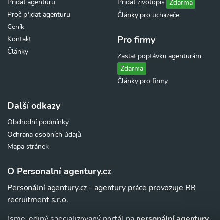
Přidat agenturu
Přidat životopis
Zdarma
Proč přidat agenturu
Články pro uchazeče
Ceník
Pro firmy
Kontakt
Články
Zaslat poptávku agenturám
Zdarma
Články pro firmy
Další odkazy
Obchodní podmínky
Ochrana osobních údajů
Mapa stránek
O Personalní agentury.cz
Personální agentury.cz - agentury práce provozuje RB
recruitment s.r.o.
Jsme jediný specializovaný portál na
personální agentury,