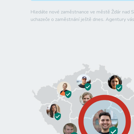
Hledáte nové zaměstnance ve městě
Žďár nad 
uchazeče o zaměstnání ještě dnes. Agentury vá