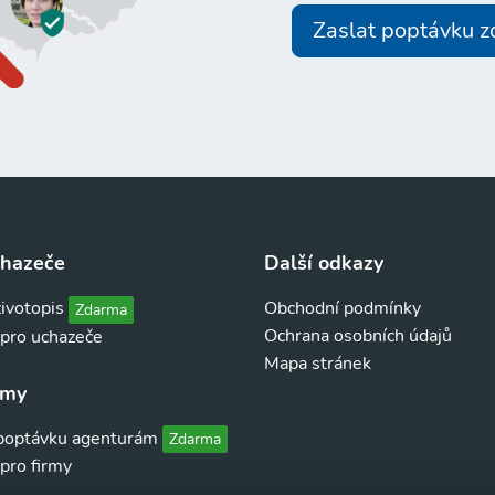
Zaslat poptávku 
chazeče
Další odkazy
životopis
Obchodní podmínky
Zdarma
Ochrana osobních údajů
 pro uchazeče
Mapa stránek
rmy
 poptávku agenturám
Zdarma
pro firmy