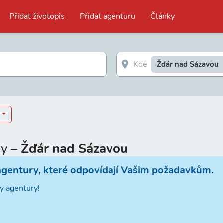
Přidat životopis
Přidat agenturu
Články
Žďár nad Sázavou
ry –
Žďár nad Sázavou
agentury, které odpovídají Vašim požadavkům.
y agentury!