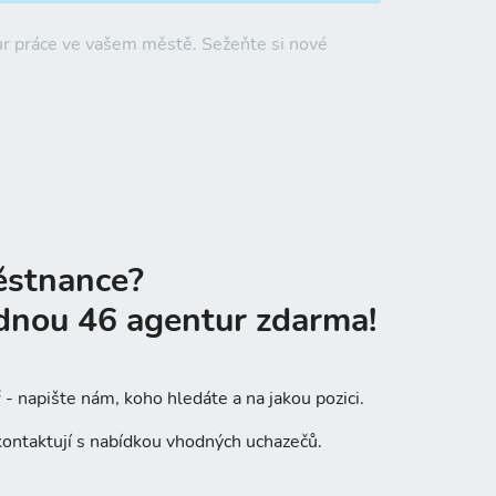
ur práce ve vašem městě. Sežeňte si nové
ěstnance?
dnou 46 agentur zdarma!
- napište nám, koho hledáte a na jakou pozici.
ontaktují s nabídkou vhodných uchazečů.