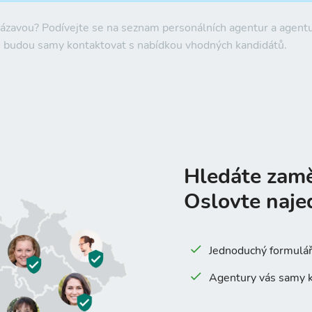
Sázavou
? Podívejte se na seznam personálních agentur a agent
s budou samy kontaktovat s nabídkou vhodných kandidátů.
Hledáte zam
Oslovte naje
Jednoduchý formulář 
Agentury vás samy k