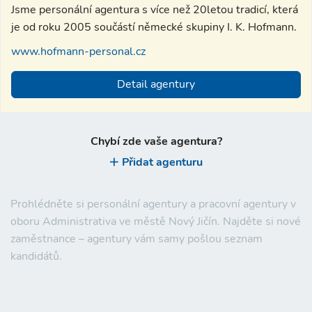
Jsme personální agentura s více než 20letou tradicí, která
je od roku 2005 součástí německé skupiny I. K. Hofmann.
www.hofmann-personal.cz
Detail agentury
Chybí zde vaše agentura?
Přidat agenturu
Prohlédněte si personální agentury a pracovní agentury v
oboru Administrativa ve městě Nový Jičín. Najděte si nové
zaměstnance – agentury vám samy pošlou seznam
kandidátů.