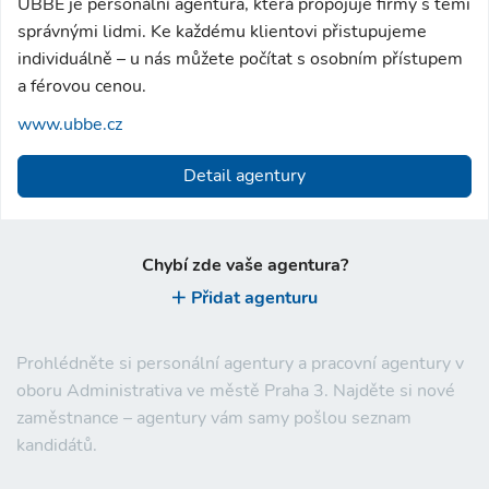
UBBE je personální agentura, která propojuje firmy s těmi
správnými lidmi. Ke každému klientovi přistupujeme
individuálně – u nás můžete počítat s osobním přístupem
a férovou cenou.
www.ubbe.cz
Detail agentury
Chybí zde vaše agentura?
Přidat agenturu
Prohlédněte si personální agentury a pracovní agentury v
oboru Administrativa ve městě Praha 3. Najděte si nové
zaměstnance – agentury vám samy pošlou seznam
kandidátů.