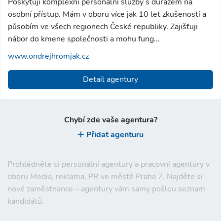
Poskytuji komplexní personální služby s důrazem na
osobní přístup. Mám v oboru více jak 10 let zkušeností a
působím ve všech regionech České republiky. Zajišťuji
nábor do kmene společnosti a mohu fung...
www.ondrejhromjak.cz
Detail agentury
Chybí zde vaše agentura?
Přidat agenturu
Prohlédněte si personální agentury a pracovní agentury v
oboru Media, reklama, PR ve městě Praha 7. Najděte si
nové zaměstnance – agentury vám samy pošlou seznam
kandidátů.