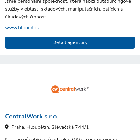
Jsme personální společnost, která nabízí outsourcingové
služby v oblasti skladových, manipulačních, balících a
úklidových činností.
www.hlpoint.cz
Detail agentury
CentralWork s.r.o.
Praha, Hloubětín, Slévačská 744/1
Na trhu působíme již od roku 2007 a poskytujeme