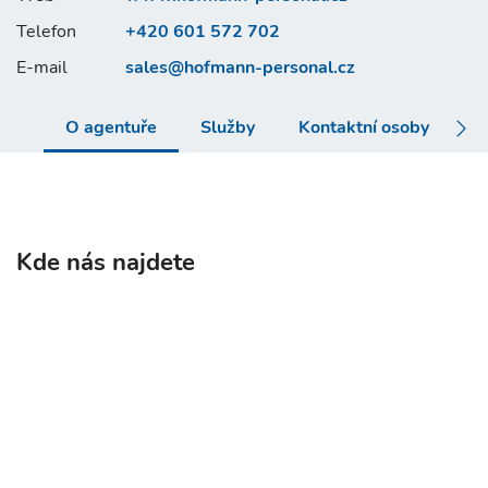
Telefon
+420 601 572 702
E-mail
sales@
hofmann-personal.cz
O agentuře
Služby
Kontaktní osoby
Č
Kde nás najdete