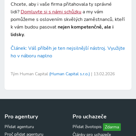
Chcete, aby i vaše firma přitahovala ty správné
lidi?
Domluvte si s námi schůzku
a my vám
pomůžeme s oslovením skvělých zaměstnanců, kteří
k vám budou pasovat
nejen kompetenčně, ale i
lidsky
.
Článek: Váš příběh je ten nejsilnější nástroj. Využijte
ho v náboru naplno
Tým Human Capital
(Human Capital s.r.o.)
| 13.02.2026
Pro agentury
Pro uchazeče
Přidat agenturu
Přidat životopis
Zdarma
Proč přidat agenturu
Články pro uchazeče