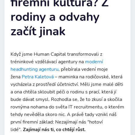
firemní kultura? Z
rodiny a odvahy
začít jinak
Když jsme Human Capital transformovali z
tréninkové vzdělávací agentury na
moderní
headhunting agenturu
, přebírala vedení moje
žena
Petra Kaletová
– maminka na rodičovské, která
vycházela z prostředí účetnictví. Měli jsme malé děti
a ona chtěla skloubit péči o rodinu s prací, která jí
bude dávat smysl. Rozhodla se, že to zkusí a skočila
rovnýma nohama do světa IT recruitmentu, o kterém
tehdy nevěděla skoro nic. A právě tady vznikl náš
první firemní základ: Nezajímají nás "hotoví
lidé".
Zajímají nás ti, co chtějí růst.