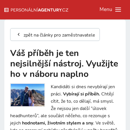
Menu
zpět na články pro zaměstnavatele
Váš příběh je ten
nejsilnější nástroj. Využijte
ho v náboru naplno
Kandidáti si dnes nevybírají jen
práci.
Vybírají si příběh.
Chtějí
cítit, že to, co dělají, má smysl.
Že nejsou jen další “úlovek
headhunterů”, ale součást něčeho, co rezonuje s
jejich
hodnotami, životním stylem a sny
. Ve světě,