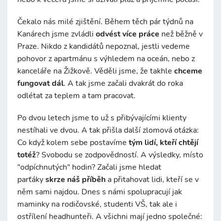
Čekalo nás milé zjištění. Během těch pár týdnů na
Kanárech jsme zvládli
odvést více práce
než běžně v
Praze. Nikdo z kandidátů nepoznal, jestli vedeme
pohovor z apartmánu s výhledem na oceán, nebo z
kanceláře na Žižkově. Věděli jsme, že takhle
chceme
fungovat dál
. A tak jsme začali dvakrát do roka
odlétat za teplem a tam pracovat.
Po dvou letech jsme to už s přibývajícími klienty
nestíhali ve dvou. A tak přišla další zlomová otázka:
Co když kolem sebe postavíme
tým lidí, kteří chtějí
totéž
? Svobodu se zodpovědností. A výsledky, místo
"odpíchnutých" hodin? Začali jsme hledat
parťáky
skrze náš příběh
a přitahovat lidi, kteří se v
něm sami najdou. Dnes s námi spolupracují jak
maminky na rodičovské, studenti VŠ, tak ale i
ostřílení headhunteři. A všichni mají jedno společné: