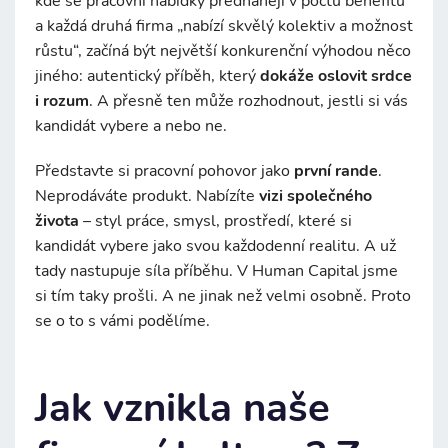
kde se pracovní nabídky předhánějí v počtu benefitů
a každá druhá firma „nabízí skvělý kolektiv a možnost
růstu“, začíná být největší konkurenční výhodou něco
jiného: autentický příběh, který
dokáže oslovit srdce
i rozum
. A přesně ten může rozhodnout, jestli si vás
kandidát vybere a nebo ne.
Představte si pracovní pohovor jako
první rande
.
Neprodáváte produkt. Nabízíte
vizi společného
života
– styl práce, smysl, prostředí, které si
kandidát vybere jako svou každodenní realitu. A už
tady nastupuje síla příběhu. V Human Capital jsme
si tím taky prošli. A ne jinak než velmi osobně. Proto
se o to s vámi podělíme.
Jak vznikla naše