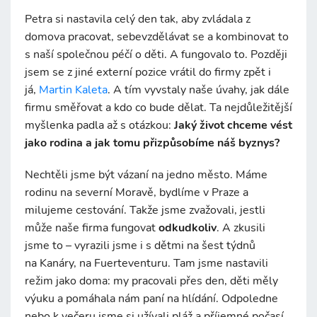
Petra si nastavila celý den tak, aby zvládala z
domova pracovat, sebevzdělávat se a kombinovat to
s naší společnou péčí o děti. A fungovalo to. Později
jsem se z jiné externí pozice vrátil do firmy zpět i
já,
Martin Kaleta
. A tím vyvstaly naše úvahy, jak dále
firmu směřovat a kdo co bude dělat. Ta nejdůležitější
myšlenka padla až s otázkou:
Jaký život chceme vést
jako rodina a jak tomu přizpůsobíme náš byznys?
Nechtěli jsme být vázaní na jedno město. Máme
rodinu na severní Moravě, bydlíme v Praze a
milujeme cestování. Takže jsme zvažovali, jestli
může naše firma fungovat
odkudkoliv
. A zkusili
jsme to – vyrazili jsme i s dětmi na šest týdnů
na Kanáry, na Fuerteventuru. Tam jsme nastavili
režim jako doma: my pracovali přes den, děti měly
výuku a pomáhala nám paní na hlídání. Odpoledne
nebo k večeru jsme si užívali pláž a příjemné počasí.