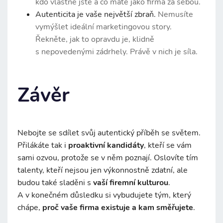
kdo vlastně jste a co máte jako firma za sebou.
Autenticita je vaše největší zbraň.
Nemusíte
vymýšlet ideální marketingovou story.
Řekněte, jak to opravdu je, klidně
s nepovedenými zádrhely. Právě v nich je síla.
Závěr
Nebojte se sdílet svůj autentický příběh se světem.
Přilákáte tak i
proaktivní kandidáty
, kteří se vám
sami ozvou, protože se v něm poznají. Oslovíte tím
talenty, kteří nejsou jen výkonnostně zdatní, ale
budou také sladěni s
vaší firemní kulturou
.
A v konečném důsledku si vybudujete tým, který
chápe,
proč vaše firma existuje a kam směřujete
.